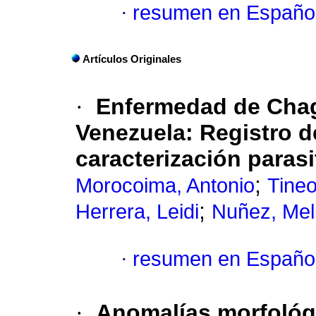
·
resumen en Españo
Artículos Originales
·
Enfermedad de Chag
Venezuela
:
Registro d
caracterización parasi
;
Morocoima, Antonio
Tineo
;
Herrera, Leidi
Nuñez, Mel
·
resumen en Españo
·
Anomalías morfológi