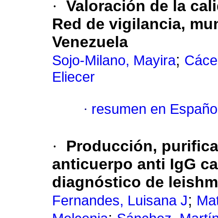
·
Valoración de la cal
Red de vigilancia,
mun
Venezuela
;
Sojo-Milano, Mayira
Cácer
Eliecer
·
resumen en Españo
·
Producción, purifica
anticuerpo anti IgG
ca
diagnóstico de leishm
;
Fernandes, Luisana J
Mat