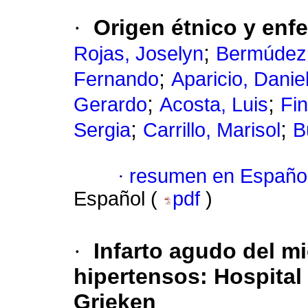
·
Origen étnico y enf
;
Rojas, Joselyn
Bermúdez,
;
Fernando
Aparicio, Danie
;
;
Gerardo
Acosta, Luis
Fin
;
;
Sergia
Carrillo, Marisol
B
·
resumen en Españo
Español (
pdf
)
·
Infarto agudo del m
hipertensos
:
Hospital 
Grieken