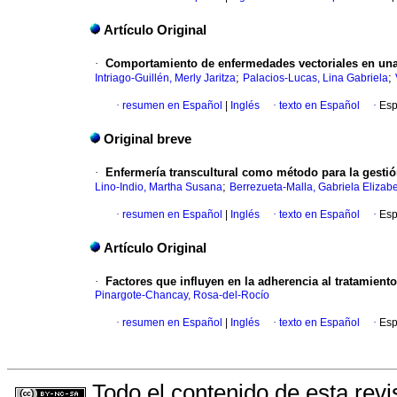
Artículo Original
·
Comportamiento de enfermedades vectoriales en un
;
;
Intriago-Guillén, Merly Jaritza
Palacios-Lucas, Lina Gabriela
·
resumen en Español
|
Inglés
·
texto en Español
·
Esp
Original breve
·
Enfermería transcultural como método para la gesti
;
Lino-Indio, Martha Susana
Berrezueta-Malla, Gabriela Elizab
·
resumen en Español
|
Inglés
·
texto en Español
·
Esp
Artículo Original
·
Factores que influyen en la adherencia al tratamiento
Pinargote-Chancay, Rosa-del-Rocío
·
resumen en Español
|
Inglés
·
texto en Español
·
Esp
Todo el contenido de esta revi