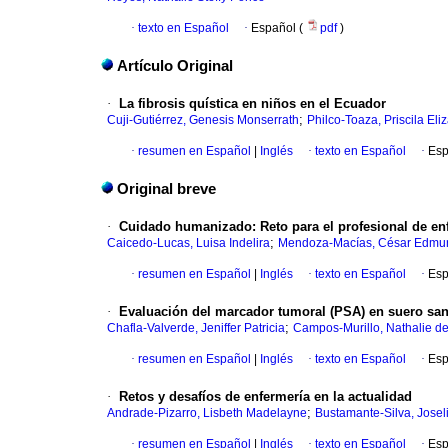
·
texto en Español
·
Español (
pdf
)
Artículo Original
·
La fibrosis quística en niños en el Ecuador
;
Cuji-Gutiérrez, Genesis Monserrath
Philco-Toaza, Priscila Eli
·
resumen en Español
|
Inglés
·
texto en Español
·
Esp
Original breve
·
Cuidado humanizado: Reto para el profesional de en
;
Caicedo-Lucas, Luisa Indelira
Mendoza-Macías, César Edmu
·
resumen en Español
|
Inglés
·
texto en Español
·
Esp
·
Evaluación del marcador tumoral (PSA) en suero sang
;
Chafla-Valverde, Jeniffer Patricia
Campos-Murillo, Nathalie d
·
resumen en Español
|
Inglés
·
texto en Español
·
Esp
·
Retos y desafíos de enfermería en la actualidad
;
Andrade-Pizarro, Lisbeth Madelayne
Bustamante-Silva, Josel
·
resumen en Español
|
Inglés
·
texto en Español
·
Esp