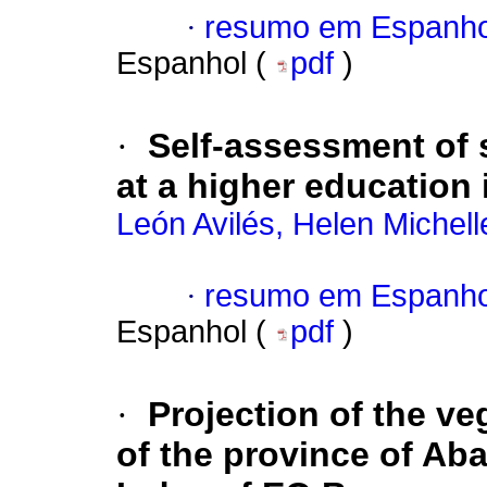
·
resumo em Espanho
Espanhol (
pdf
)
·
Self-assessment of s
at a higher education 
León Avilés, Helen Michell
·
resumo em Espanho
Espanhol (
pdf
)
·
Projection of the ve
of the province of Ab