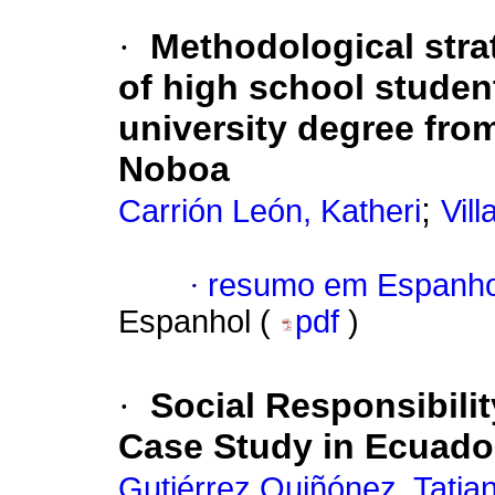
·
Methodological strat
of high school studen
university degree fro
Noboa
;
Carrión León, Katheri
Vil
·
resumo em Espanho
Espanhol (
pdf
)
·
Social Responsibili
Case Study in Ecuado
Gutiérrez Quiñónez, Tatia