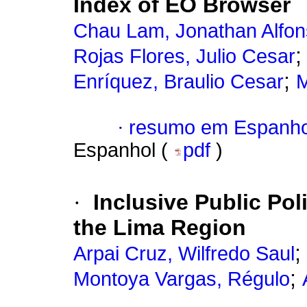
Index of EO Browser
Chau Lam, Jonathan Alfo
Rojas Flores, Julio Cesar
;
Enríquez, Braulio Cesar
M
·
resumo em Espanho
Espanhol (
pdf
)
·
Inclusive Public Pol
the Lima Region
;
Arpai Cruz, Wilfredo Saul
;
Montoya Vargas, Régulo