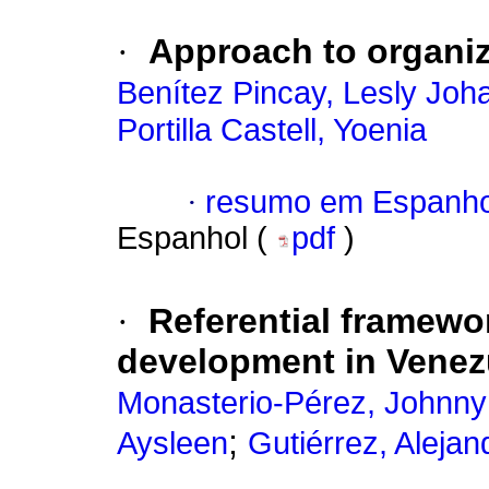
·
Approach to organi
Benítez Pincay, Lesly Joh
Portilla Castell, Yoenia
·
resumo em Espanho
Espanhol (
pdf
)
·
Referential framewo
development in Venezu
Monasterio-Pérez, Johnny
;
Aysleen
Gutiérrez, Alejan