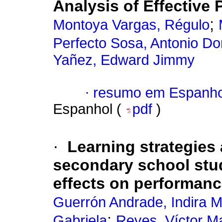
Analysis of Effective 
;
Montoya Vargas, Régulo
Perfecto Sosa, Antonio Do
Yañez, Edward Jimmy
·
resumo em Espanho
Espanhol (
pdf
)
·
Learning strategies
secondary school stud
effects on performan
Guerrón Andrade, Indira M
;
Gabriela
Reyes, Víctor M