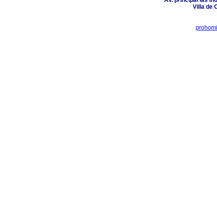
Av. principal las in
Villa de
prohom