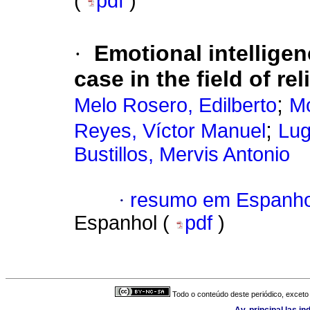
(
pdf
)
·
Emotional intellige
case in the field of re
;
Melo Rosero, Edilberto
Mo
;
Reyes, Víctor Manuel
Lug
Bustillos, Mervis Antonio
·
resumo em Espanho
Espanhol (
pdf
)
Todo o conteúdo deste periódico, exceto 