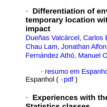
·
Differentiation of 
temporary location wi
impact
Dueñas Valcárcel, Carlos
Chau Lam, Jonathan Alfo
Fernández Athó, Manuel O
·
resumo em Espanho
Espanhol (
pdf
)
·
Experiences with the
Statistics classes