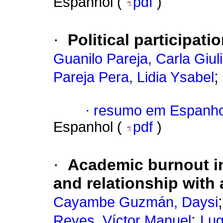
Espanhol (
pdf
)
·
Political participati
Guanilo Pareja, Carla Giul
;
Pareja Pera, Lidia Ysabel
·
resumo em Espanho
Espanhol (
pdf
)
·
Academic burnout in
and relationship wit
Cayambe Guzmán, Daysi
;
Reyes, Víctor Manuel
Lug