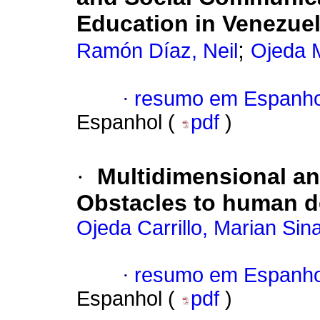
Education in Venezue
;
Ramón Díaz, Neil
Ojeda 
·
resumo em Espanho
Espanhol (
pdf
)
·
Multidimensional ana
Obstacles to human d
Ojeda Carrillo, Marian Sina
·
resumo em Espanho
Espanhol (
pdf
)