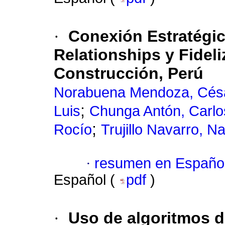
·
Conexión Estratégi
Relationships y Fidel
Construcción, Perú
Norabuena Mendoza, Cés
;
Luis
Chunga Antón, Carl
;
Rocío
Trujillo Navarro, N
·
resumen en Españo
Español (
pdf
)
·
Uso de algoritmos de