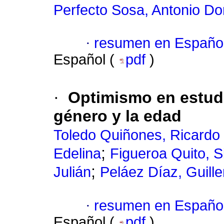
Perfecto Sosa, Antonio Do
·
resumen en Españo
Español (
pdf
)
·
Optimismo en estudia
género y la edad
Toledo Quiñones, Ricardo
;
Edelina
Figueroa Quito, Si
;
Julián
Peláez Díaz, Guill
·
resumen en Españo
Español (
pdf
)