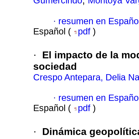
;
Gumercindo
Montoya Var
·
resumen en Españo
Español (
pdf
)
·
El impacto de la mod
sociedad
Crespo Antepara, Delia Na
·
resumen en Españo
Español (
pdf
)
·
Dinámica geopolítica