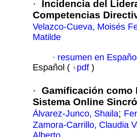
·
Incidencia del Lide
Competencias Directiv
Velazco-Cueva, Moisés F
Matilde
·
resumen en Españo
Español (
pdf
)
·
Gamificación como 
Sistema Online Sincr
;
Álvarez-Junco, Shaila
Fe
Zamora-Carrillo, Claudia 
Alberto