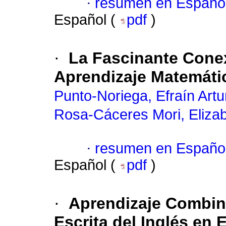
·
resumen en Españo
Español (
pdf
)
·
La Fascinante Conex
Aprendizaje Matemáti
Punto-Noriega, Efraín Artu
Rosa-Cáceres Mori, Eliza
·
resumen en Españo
Español (
pdf
)
·
Aprendizaje Combin
Escrita del Inglés en