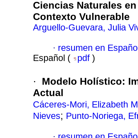
Ciencias Naturales e
Contexto Vulnerable
Arguello-Guevara, Julia Vi
·
resumen en Españo
Español (
pdf
)
·
Modelo Holístico: I
Actual
Cáceres-Mori, Elizabeth 
;
Nieves
Punto-Noriega, Efr
·
resumen en Españo