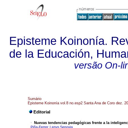
Episteme Koinonía. Rev
de la Educación, Human
versão On-li
Sumário
Episteme Koinonía vol.8 no.esp2 Santa Ana de Coro dez. 2
Editorial
·
Nuevas tendencias pedagógicas frente a la inteligencia
Piña-Ferrer, Lenys Senovia