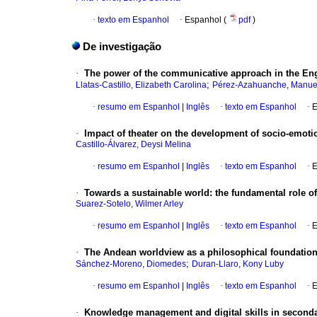
·
texto em Espanhol
·
Espanhol (
pdf
)
De investigação
·
The power of the communicative approach in the Eng
;
Llatas-Castillo, Elizabeth Carolina
Pérez-Azahuanche, Manue
·
resumo em Espanhol
|
Inglês
·
texto em Espanhol
·
E
·
Impact of theater on the development of socio-emoti
Castillo-Álvarez, Deysi Melina
·
resumo em Espanhol
|
Inglês
·
texto em Espanhol
·
E
·
Towards a sustainable world: the fundamental role o
Suarez-Sotelo, Wilmer Arley
·
resumo em Espanhol
|
Inglês
·
texto em Espanhol
·
E
·
The Andean worldview as a philosophical foundation fo
;
Sánchez-Moreno, Diomedes
Duran-Llaro, Kony Luby
·
resumo em Espanhol
|
Inglês
·
texto em Espanhol
·
E
·
Knowledge management and digital skills in seconda