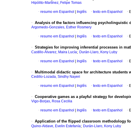
Hipólito-Martínez, Felipe Tomas
·
resumo em Espanhol
|
Inglês
·
texto em Espanhol
·
E
·
Analysis of the factors influencing psycholinguistic 
Argomedo-Gonzales, Esther Rosmery
·
resumo em Espanhol
|
Inglês
·
texto em Espanhol
·
E
·
Strategies for improving inferential processes in ma
;
Castillo-Álvarez, Maira Lucía
Durán-Llaro, Kony Luby
·
resumo em Espanhol
|
Inglês
·
texto em Espanhol
·
E
·
Multimodal didactic space for architecture students wi
Cedillo-Lozada, Sindhy Nayeri
·
resumo em Espanhol
|
Inglês
·
texto em Espanhol
·
E
·
Cooperative games as a playful strategy for developi
Vigo-Borjas, Rosa Cecilia
·
resumo em Espanhol
|
Inglês
·
texto em Espanhol
·
E
·
Application of the flipped classroom methodology for 
;
Quino-Aldave, Evelin Estefanía
Durán-Llaro, Kony Luby