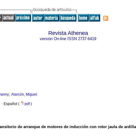
Revista Athenea
versión On-line
ISSN
2737-6419
;
vanny
Alarcón, Miguel
·
Español (
pdf
)
ransitorio de arranque de motores de inducción con rotor jaula de ardill