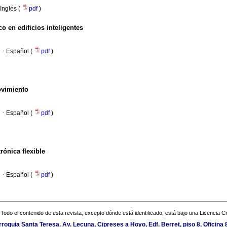
Inglés (
pdf
)
o en edificios inteligentes
·
Español (
pdf
)
ovimiento
·
Español (
pdf
)
rónica flexible
·
Español (
pdf
)
Todo el contenido de esta revista, excepto dónde está identificado, está bajo una
Licencia 
rroquia Santa Teresa. Av. Lecuna, Cipreses a Hoyo, Edf. Berret, piso 8, Oficina