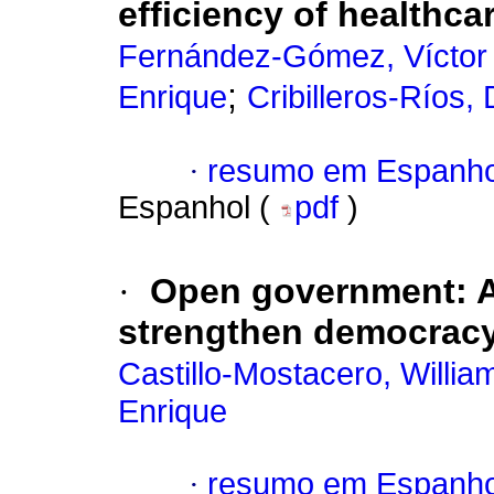
efficiency of healthcar
Fernández-Gómez, Víctor 
;
Enrique
Cribilleros-Ríos, 
·
resumo em Espanho
Espanhol (
pdf
)
·
Open government: A
strengthen democrac
Castillo-Mostacero, Willi
Enrique
·
resumo em Espanho