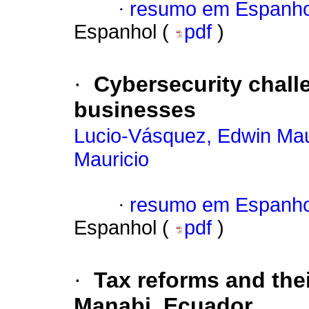
·
resumo em Espanho
Espanhol (
pdf
)
·
Cybersecurity challe
businesses
Lucio-Vásquez, Edwin Mau
Mauricio
·
resumo em Espanho
Espanhol (
pdf
)
·
Tax reforms and thei
Manabi, Ecuador