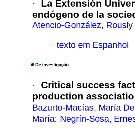
·
La Extensión Univers
endógeno de la socie
Atencio-González, Rously
·
texto em Espanhol
De investigação
·
Critical success fac
production associati
Bazurto-Macías, María De
;
María
Negrín-Sosa, Erne