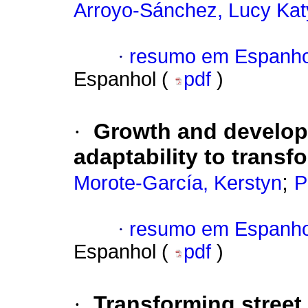
Arroyo-Sánchez, Lucy Kat
·
resumo em Espanho
Espanhol (
pdf
)
·
Growth and developm
adaptability to transf
;
Morote-García, Kerstyn
P
·
resumo em Espanho
Espanhol (
pdf
)
·
Transforming street