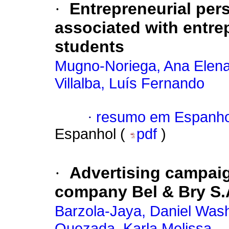
·
Entrepreneurial pers
associated with entrep
students
Mugno-Noriega, Ana Elen
Villalba, Luís Fernando
·
resumo em Espanho
Espanhol (
pdf
)
·
Advertising campaign
company Bel & Bry S.
Barzola-Jaya, Daniel Was
Quezada, Karla Melissa