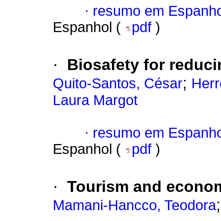
·
resumo em Espanho
Espanhol (
pdf
)
·
Biosafety for reduci
;
Quito-Santos, César
Herr
Laura Margot
·
resumo em Espanho
Espanhol (
pdf
)
·
Tourism and economi
Mamani-Hancco, Teodora