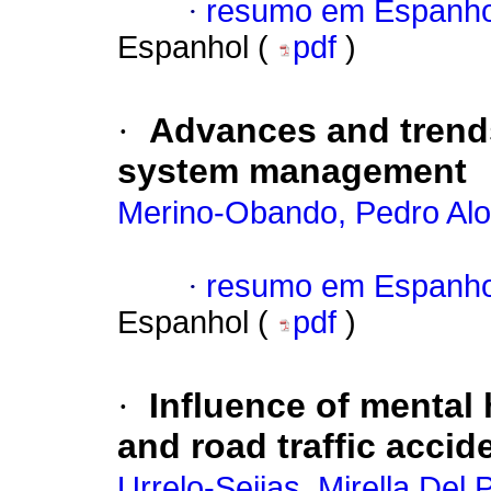
·
resumo em Espanho
Espanhol (
pdf
)
·
Advances and trends
system management
Merino-Obando, Pedro Al
·
resumo em Espanho
Espanhol (
pdf
)
·
Influence of mental 
and road traffic accid
Urrelo-Seijas, Mirella Del P