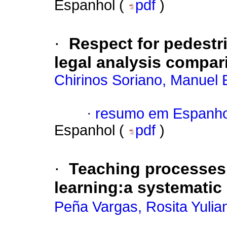
Espanhol (
pdf
)
·
Respect for pedestr
legal analysis compar
Chirinos Soriano, Manuel 
·
resumo em Espanho
Espanhol (
pdf
)
·
Teaching processes 
learning:a systematic
Peña Vargas, Rosita Yulia