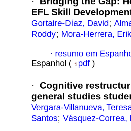
·
Bridging the Gap: H
EFL Skill Developmen
;
Gortaire-Díaz, David
Alma
;
Roddy
Mora-Herrera, Eri
·
resumo em Espanho
Espanhol (
pdf
)
·
Cognitive restructuri
general studies stude
Vergara-Villanueva, Teres
;
Santos
Vásquez-Correa, E