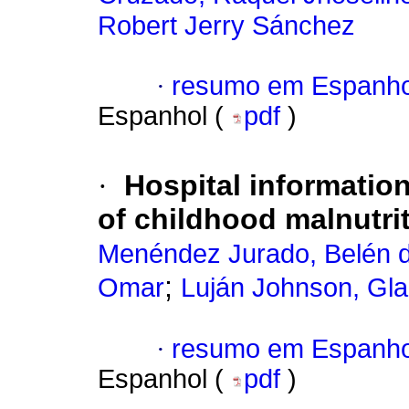
Robert Jerry Sánchez
·
resumo em Espanho
Espanhol (
pdf
)
·
Hospital informati
of childhood malnutri
Menéndez Jurado, Belén 
;
Omar
Luján Johnson, Gla
·
resumo em Espanho
Espanhol (
pdf
)