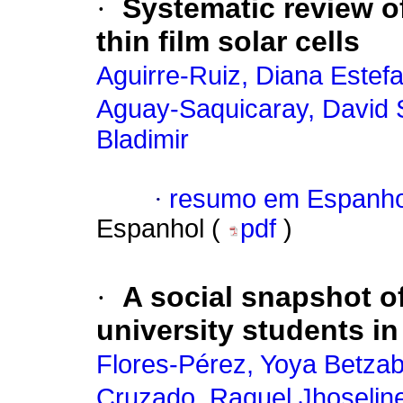
·
Systematic review of
thin film solar cells
Aguirre-Ruiz, Diana Estef
Aguay-Saquicaray, David 
Bladimir
·
resumo em Espanho
Espanhol (
pdf
)
·
A social snapshot of
university students in 
Flores-Pérez, Yoya Betza
Cruzado, Raquel Jhoselin