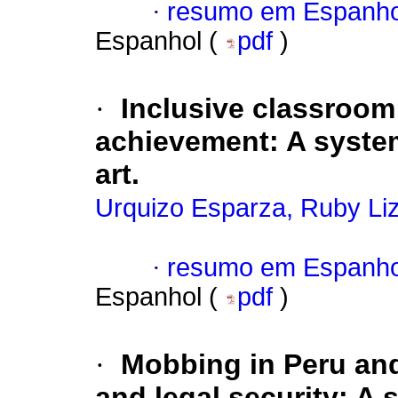
·
resumo em Espanho
Espanhol (
pdf
)
·
Inclusive classroom
achievement: A systema
art.
Urquizo Esparza, Ruby Li
·
resumo em Espanho
Espanhol (
pdf
)
·
Mobbing in Peru and 
and legal security: A 