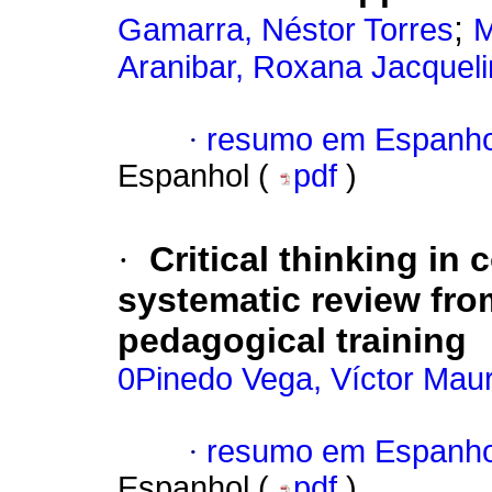
;
Gamarra, Néstor Torres
M
Aranibar, Roxana Jacqueli
·
resumo em Espanho
Espanhol (
pdf
)
·
Critical thinking in
systematic review fro
pedagogical training
0Pinedo Vega, Víctor Mau
·
resumo em Espanho
Espanhol (
pdf
)