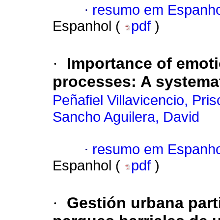
·
resumo em Espanho
Espanhol (
pdf
)
·
Importance of emoti
processes: A systemat
Peñafiel Villavicencio, Pris
Sancho Aguilera, David
·
resumo em Espanho
Espanhol (
pdf
)
·
Gestión urbana parti