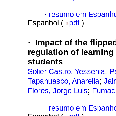
·
resumo em Espanho
Espanhol (
pdf
)
·
Impact of the flipp
regulation of learnin
students
;
Solier Castro, Yessenia
P
;
Tapahuasco, Anarella
Jai
;
Flores, Jorge Luis
Fumach
·
resumo em Espanho