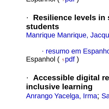
·
Resilience levels in
students
Manrique Manrique, Jacque
·
resumo em Espanho
Espanhol (
pdf
)
·
Accessible digital r
inclusive learning
;
Anrango Yacelga, Irma
Sa