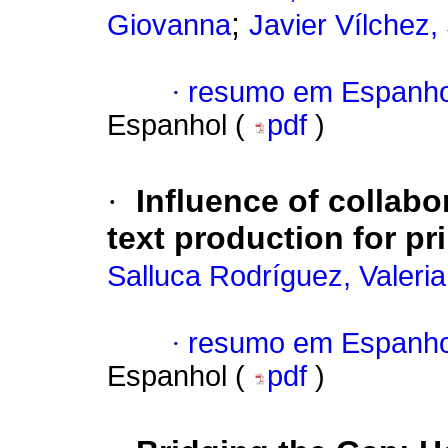
;
Giovanna
Javier Vílchez,
·
resumo em Espanho
Espanhol (
pdf
)
·
Influence of collabor
text production for p
Salluca Rodríguez, Valeria
·
resumo em Espanho
Espanhol (
pdf
)