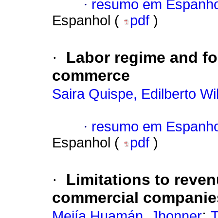
·
resumo em Espanho
Espanhol (
pdf
)
·
Labor regime and fo
commerce
Saira Quispe, Edilberto Wi
·
resumo em Espanho
Espanhol (
pdf
)
·
Limitations to reve
commercial companies
;
Mejía Huamán, Jhonner
T