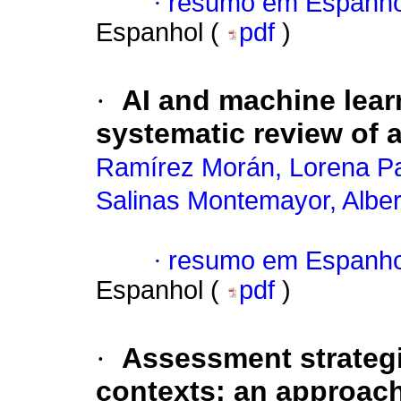
·
resumo em Espanho
Espanhol (
pdf
)
·
AI and machine lear
systematic review of
Ramírez Morán, Lorena P
Salinas Montemayor, Alber
·
resumo em Espanho
Espanhol (
pdf
)
·
Assessment strategi
contexts: an approac