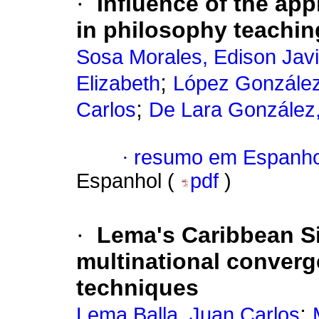
·
Influence of the app
in philosophy teachin
Sosa Morales, Edison Javi
;
Elizabeth
López González
;
Carlos
De Lara González
·
resumo em Espanho
Espanhol (
pdf
)
·
Lema's Caribbean Si
multinational converg
techniques
;
Lema Balla, Juan Carlos