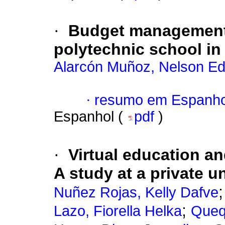
·
Budget management 
polytechnic school i
Alarcón Muñoz, Nelson E
·
resumo em Espanho
Espanhol (
pdf
)
·
Virtual education an
A study at a private u
Nuñez Rojas, Kelly Dafve
;
Lazo, Fiorella Helka
Queq