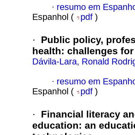
·
resumo em Espanho
Espanhol (
pdf
)
·
Public policy, prof
health: challenges for
Dávila-Lara, Ronald Rodri
·
resumo em Espanho
Espanhol (
pdf
)
·
Financial literacy a
education: an educat