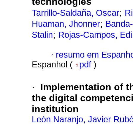
technologies
;
Tarrillo-Saldaña, Oscar
Ri
;
Huaman, Jhonner
Banda-
;
Stalin
Rojas-Campos, Edi
·
resumo em Espanho
Espanhol (
pdf
)
·
Implementation of 
the digital competenci
institution
León Naranjo, Javier Rub