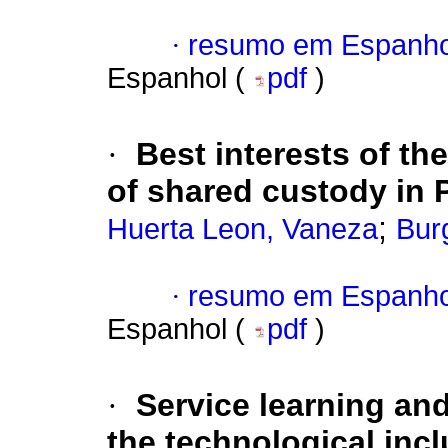
·
resumo em Espanho
Espanhol (
pdf
)
·
Best interests of the
of shared custody in 
;
Huerta Leon, Vaneza
Bur
·
resumo em Espanho
Espanhol (
pdf
)
·
Service learning and
the technological incl