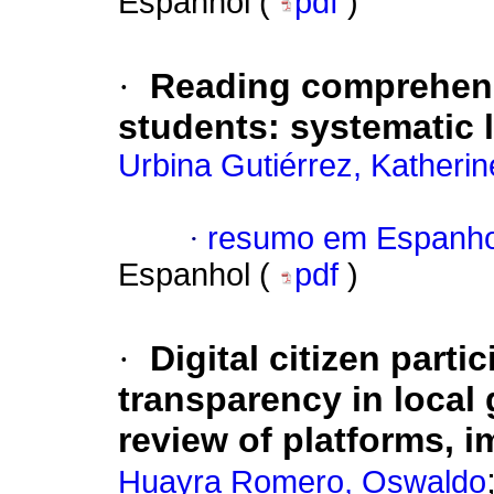
Espanhol (
pdf
)
·
Reading comprehensi
students: systematic l
Urbina Gutiérrez, Katherine
·
resumo em Espanho
Espanhol (
pdf
)
·
Digital citizen parti
transparency in local
review of platforms, i
Huayra Romero, Oswaldo