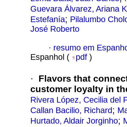
Guevara Álvarez, Ariana K
;
Estefanía
Pilalumbo Chol
José Roberto
·
resumo em Espanho
Espanhol (
pdf
)
·
Flavors that connec
customer loyalty in t
Rivera López, Cecilia del P
;
Callan Bacilio, Richard
Ma
;
Hurtado, Aldair Jorginho
M