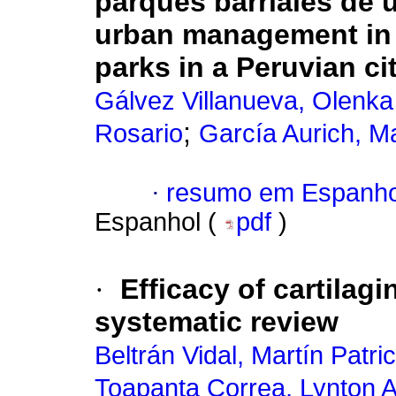
parques barriales de 
urban management in 
parks in a Peruvian ci
Gálvez Villanueva, Olenka
;
Rosario
García Aurich, Ma
·
resumo em Espanho
Espanhol (
pdf
)
·
Efficacy of cartilagi
systematic review
Beltrán Vidal, Martín Patric
Toapanta Correa, Lynton A