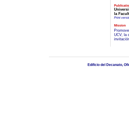
Publicati
Universi
la Facul
Print versi
Mission
Promover
UCV, la d
invitació
Edificio del Decanato, Of