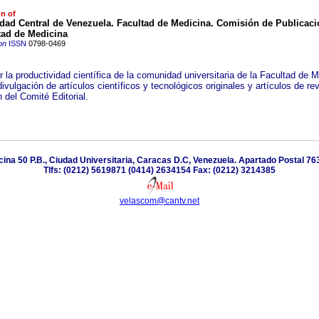
on of
dad Central de Venezuela. Facultad de Medicina. Comisión de Publicac
tad de Medicina
on
ISSN
0798-0469
 la productividad científica de la comunidad universitaria de la Facultad de 
ivulgación de artículos científicos y tecnológicos originales y artículos de rev
n del Comité Editorial.
icina 50 P.B., Ciudad Universitaria, Caracas D.C, Venezuela. Apartado Postal 7
Tlfs: (0212) 5619871 (0414) 2634154 Fax: (0212) 3214385
velascom@cantv.net