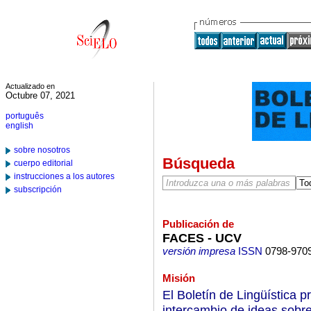
Actualizado en
Octubre 07, 2021
português
english
sobre nosotros
Búsqueda
cuerpo editorial
instrucciones a los autores
subscripción
Publicación de
FACES - UCV
versión impresa
ISSN
0798-970
Misión
El Boletín de Lingüística p
intercambio de ideas sobre