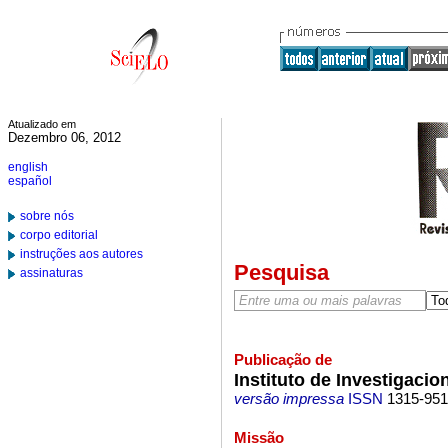
Atualizado em
Dezembro 06, 2012
english
español
sobre nós
corpo editorial
instruções aos autores
Pesquisa
assinaturas
Publicação de
Instituto de Investigacio
versão impressa
ISSN
1315-95
Missão