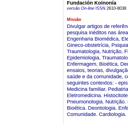
Fundación Koinonía
versão On-line
ISSN
2610-8038
Missão
Divulgar artigos de referê
pesquisa inéditos nas áre
Engenharia Biomédica, Elec
Gineco-obstetrícia, Psiqui
Traumatologia, Nutrição, Fi
Epidemiologia, Traumatolo
Enfermagem, Bioética, Deon
ensaios, teorias, divulgaç
saúde e da comunidade, co
seguintes contextos: - epi
Medicina familiar. Pediatr
Eletromedicina. Histocitote
Pneumonologia. Nutrição. M
Bioética. Deontologia. En
Comunidade. Cardiologia.