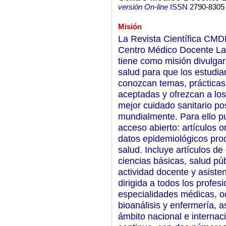
versión On-line
ISSN
2790-8305
Misión
La Revista Científica CMDLT
Centro Médico Docente La 
tiene como misión divulgar
salud para que los estudia
conozcan temas, práctica
aceptadas y ofrezcan a los
mejor cuidado sanitario p
mundialmente. Para ello p
acceso abierto: artículos or
datos epidemiológicos prod
salud. Incluye artículos de 
ciencias básicas, salud púb
actividad docente y asiste
dirigida a todos los profes
especialidades médicas, od
bioanálisis y enfermería, 
ámbito nacional e internaci