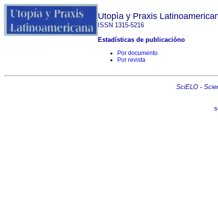
Utopìa y Praxis Latinoamerica
ISSN 1315-5216
Estadísticas de publicacióno
Por documento
Por revista
SciELO - Scient
s