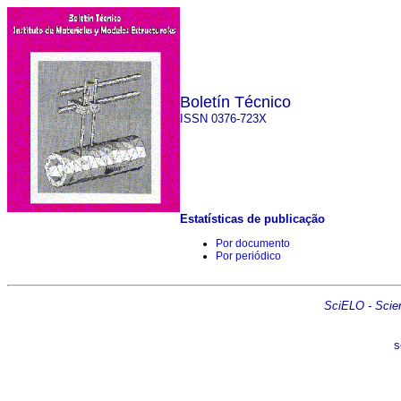
Boletín Técnico
ISSN 0376-723X
Estatísticas de publicação
Por documento
Por periódico
SciELO - Scient
s