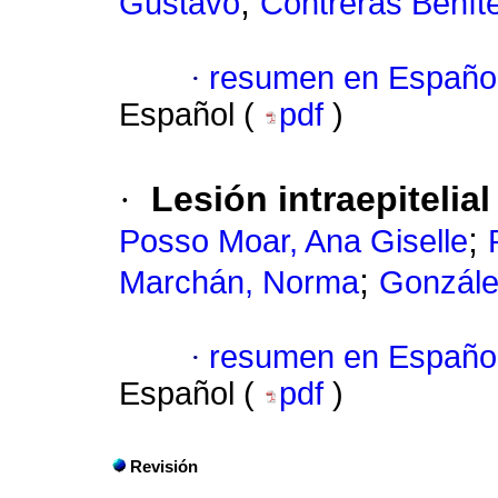
;
Gustavo
Contreras Benítez
·
resumen en Españo
Español (
pdf
)
·
Lesión intraepitelia
;
Posso Moar, Ana Giselle
;
Marchán, Norma
Gonzále
·
resumen en Españo
Español (
pdf
)
Revisión