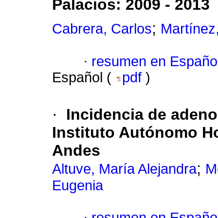
Palacios
:
2009 - 2013
;
Cabrera, Carlos
Martínez
·
resumen en Españo
Español (
pdf
)
·
Incidencia de adeno
Instituto Autónomo Ho
Andes
;
Altuve, María Alejandra
M
Eugenia
·
resumen en Españo