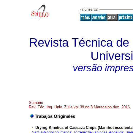
Revista Técnica de 
Universi
versão impre
Sumário
Rev. Téc. Ing. Univ. Zulia vol.39 no.3 Maracaibo dez. 2016
Trabajos Originales
·
Drying Kinetics of Cassava Chips (Manihot esculenta
;
;
García-Mogollón, Carlos
Torregroza-Espinosa, Angélica
Sier