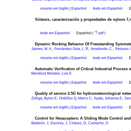
·
resumo em Inglês
|
Espanhol
·
texto em Espanhol
·
E
·
Síntesis, caracterización y propiedades de nylons 7
·
texto em Espanhol
·
Espanhol (
pdf
)
·
Dynamic Rocking Behavior Of Freestanding Symmetric
;
;
;
Jaimes, M. A.
Fernández-Sola, L. R
Arredondo, C.
Reinoso, 
·
resumo em Inglês
|
Espanhol
·
texto em Espanhol
·
E
·
Automatic Verification of Critical Industrial Process
Mendoza Morales, Luis E
·
resumo em Inglês
|
Espanhol
·
texto em Espanhol
·
E
·
Quality of service 2.5G for hydrometeorological net
;
;
;
Zúñiga, Byron E
Ordóñez Q, Marco C
Ayala, Johanna E
Sant
·
resumo em Inglês
|
Espanhol
·
texto em Espanhol
·
E
·
Control for Hexacopters
:
A Sliding Mode Control an
;
;
;
Baldeón, J
Escorza, J
Chávez, D
Camacho, O