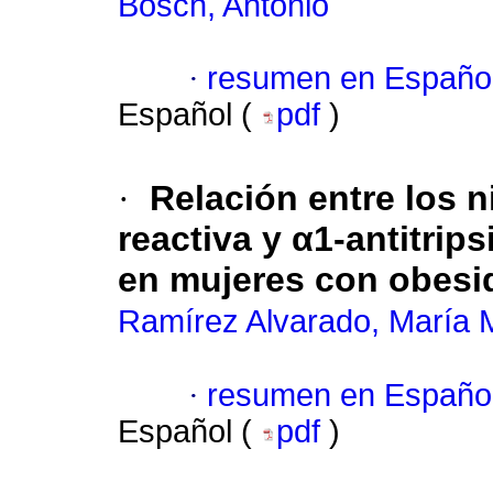
Bosch, Antonio
·
resumen en Españo
Español (
pdf
)
·
Relación entre los n
reactiva y α1-antitrips
en mujeres con obesi
Ramírez Alvarado, María M
·
resumen en Españo
Español (
pdf
)