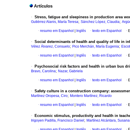
Artículos
·
Stress, fatigue and sleepiness in production area w
;
;
Gutiérrez Alanis, María Teresa
Sánchez López, Claudia
Argü
·
resumo em Espanhol
|
Inglês
·
texto em Espanhol
·
E
·
Social determinants of health and quality of life in i
;
;
Vélez Álvarez, Consuelo
Pico Merchán, María Eugenia
Escob
·
resumo em Espanhol
|
Inglês
·
texto em Espanhol
·
E
·
Psychosocial risk factors and health in urban bus dri
;
Bravo, Carolina
Nazar, Gabriela
·
resumo em Espanhol
|
Inglês
·
texto em Espanhol
·
E
·
Safety culture in a construction company
:
assessment
;
Martínez Oropesa, Ciro
Montero Martínez, Ricardo
·
resumo em Espanhol
|
Inglês
·
texto em Espanhol
·
E
·
Economic stimulus, productivity and health in teach
;
Irigoyen Padilla, Francisco Daniel
Martínez Alcántara, Susana
·
resumo em Espanhol
|
Inglês
·
texto em Espanhol
·
E