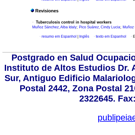
Revisiones
·
Tuberculosis control in hospital workers
;
;
Muñoz Sánchez, Alba Idaly
Pico Suárez, Cindy Lucia
Muñoz 
·
resumo em Espanhol
|
Inglês
·
texto em Espanhol
·
E
Postgrado en Salud Ocupacion
Instituto de Altos Estudios Dr
Sur, Antiguo Edificio Malariol
Postal 2442, Zona Postal 21
2322645. Fax:
publipei