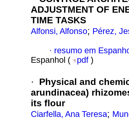
ADJUSTMENT OF ENE
TIME TASKS
;
Alfonsi, Alfonso
Pérez, Je
·
resumo em Espanho
Espanhol (
pdf
)
·
Physical and chemic
arundinacea) rhizome
its flour
;
Ciarfella, Ana Teresa
Mund