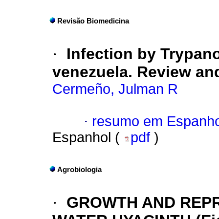
Revisão Biomedicina
·
Infection by Trypano
venezuela.
Review an
Cermeño, Julman R
·
resumo em Espanho
Espanhol (
pdf
)
Agrobiologia
·
GROWTH AND REPR