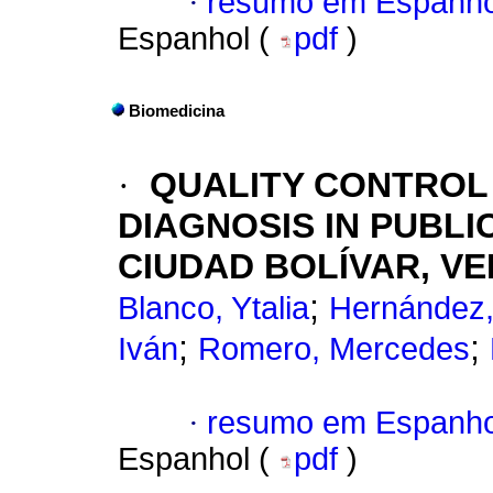
·
resumo em Espanho
Espanhol (
pdf
)
Biomedicina
·
QUALITY CONTROL
DIAGNOSIS IN PUBLI
CIUDAD BOLÍVAR, V
;
Blanco, Ytalia
Hernández,
;
;
Iván
Romero, Mercedes
·
resumo em Espanho
Espanhol (
pdf
)