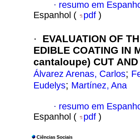
·
resumo em Espanho
Espanhol (
pdf
)
·
EVALUATION OF TH
EDIBLE COATING IN M
cantaloupe) CUT AN
;
Álvarez Arenas, Carlos
F
;
Eudelys
Martínez, Ana
·
resumo em Espanho
Espanhol (
pdf
)
Ciências Sociais