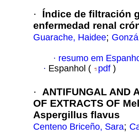
·
Índice de filtración
enfermedad renal crón
;
Guarache, Haidee
Gonzál
·
resumo em Espanho
·
Espanhol (
pdf
)
·
ANTIFUNGAL AND A
OF EXTRACTS OF Meli
Aspergillus flavus
;
Centeno Briceño, Sara
Ca