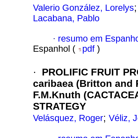
Valerio González, Lorelys
Lacabana, Pablo
·
resumo em Espanho
Espanhol (
pdf
)
·
PROLIFIC FRUIT PR
caribaea (Britton and
F.M.Knuth (CACTACE
STRATEGY
;
Velásquez, Roger
Véliz, 