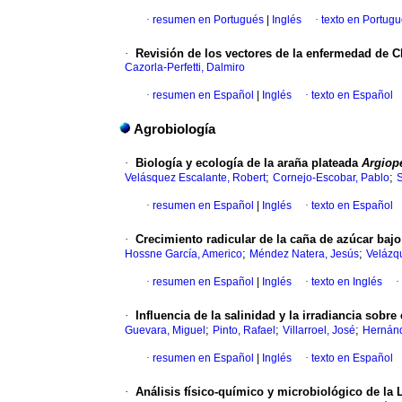
·
resumen en Portugués
|
Inglés
·
texto en Portug
·
Revisión de los vectores de la enfermedad de C
Cazorla-Perfetti, Dalmiro
·
resumen en Español
|
Inglés
·
texto en Español
Agrobiología
·
Biología y ecología de la araña plateada
Argiop
;
;
Velásquez Escalante, Robert
Cornejo-Escobar, Pablo
·
resumen en Español
|
Inglés
·
texto en Español
·
Crecimiento radicular de la caña de azúcar baj
;
;
Hossne García, Americo
Méndez Natera, Jesús
Velázq
·
resumen en Español
|
Inglés
·
texto en Inglés
·
·
Influencia de la salinidad y la irradiancia so
;
;
;
Guevara, Miguel
Pinto, Rafael
Villarroel, José
Hernánd
·
resumen en Español
|
Inglés
·
texto en Español
·
Análisis físico-químico y microbiológico de la