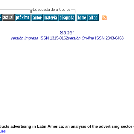
Saber
versión impresa
ISSN
1315-0162
versión On-line
ISSN
2343-6468
ducts advertising in Latin America
:
an analysis of the advertising sector
ques