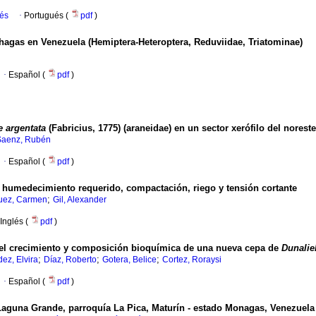
ués
·
Portugués (
pdf
)
hagas en Venezuela (Hemiptera-Heteroptera, Reduviidae, Triatominae)
·
Español (
pdf
)
e argentata
(Fabricius, 1775) (araneidae) en un sector xerófilo del nores
Saenz, Rubén
·
Español (
pdf
)
o humedecimiento requerido, compactación, riego y tensión cortante
;
uez, Carmen
Gil, Alexander
Inglés (
pdf
)
bre el crecimiento y composición bioquímica de una nueva cepa de
Dunaliel
;
;
;
ez, Elvira
Díaz, Roberto
Gotera, Belice
Cortez, Roraysi
·
Español (
pdf
)
 Laguna Grande, parroquía La Pica, Maturín - estado Monagas, Venezuela