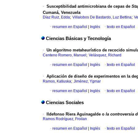
·
Susceptibilidad antimicrobiana de cepas de
St
Cumaná, Venezuela
;
;
Díaz Ruiz, Edda
Villalobos De Bastardo, Luz Bettina
Ve
·
resumen en Español
|
Inglés
·
texto en Español
Ciencias Básicas y Tecnología
·
Un algoritmo metaheurístico de recocido simula
;
Centeno Romero, Manuel
Velásquez, Richard
·
resumen en Español
|
Inglés
·
texto en Español
·
Aplicación de diseño de experimentos en la de
;
Ramos, Katiuska
Jiménez, Ygmar
·
resumen en Español
|
Inglés
·
texto en Español
Ciencias Sociales
·
Ildefonso Riera Aguinagalde o
la controversia d
Ramos Rodríguez, Froilan
·
resumen en Español
|
Inglés
·
texto en Español