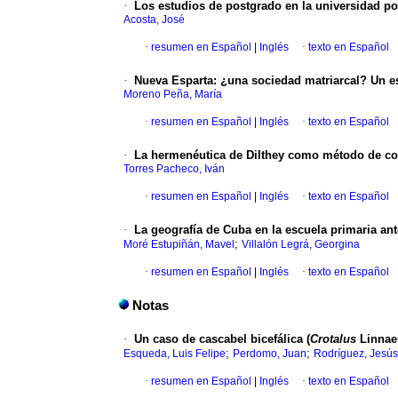
·
Los estudios de postgrado en la universidad po
Acosta, José
·
resumen en Español
|
Inglés
·
texto en Español
·
Nueva Esparta
:
¿una sociedad matriarcal? Un est
Moreno Peña, María
·
resumen en Español
|
Inglés
·
texto en Español
·
La hermenéutica de Dilthey como método de com
Torres Pacheco, Iván
·
resumen en Español
|
Inglés
·
texto en Español
·
La geografía de Cuba en la escuela primaria ant
;
Moré Estupiñán, Mavel
Villalón Legrá, Georgina
·
resumen en Español
|
Inglés
·
texto en Español
Notas
·
Un caso de cascabel bicefálica (
Crotalus
Linnae
;
;
Esqueda, Luis Felipe
Perdomo, Juan
Rodríguez, Jesús
·
resumen en Español
|
Inglés
·
texto en Español