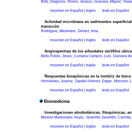
;
;
;
Brito, Diagnora
Rivero, Jessica
Guevara, Miguel
Vásq
·
resumen en Español
|
Inglés
·
texto en Español
·
Actividad microbiana en sedimentos superficia
transición
;
Rodríguez, Meximara
Gómez, Irma
·
resumen en Español
|
Inglés
·
texto en Español
·
Angiospermas de los arbustales xerófilos ubic
;
;
Bello Pulido, Jesús
Cumana Campos, Luis
Guevara de 
·
resumen en Español
|
Inglés
·
texto en Español
·
Respuestas bioquímicas en la lombriz de tierra
;
;
Hernández, Juanny
Zapata-Vívenes, Edgar
Marcano, L
·
resumen en Español
|
Inglés
·
texto en Español
Biomedicina
·
Investigaciones etnobotánicas, fitoquímicas, a
;
Moreno Maldonado, Keyla
Jaramillo Jaramillo, Carmita
·
resumen en Español
|
Inglés
·
texto en Español