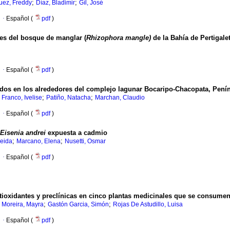
;
;
uez, Freddy
Díaz, Bladimir
Gíl, José
·
Español (
pdf
)
les del bosque de manglar (
Rhizophora mangle)
de la Bahía de Pertigale
·
Español (
pdf
)
ados en los alrededores del complejo lagunar Bocaripo-Chacopata, Penín
;
;
Franco, Ivelise
Patiño, Natacha
Marchan, Claudio
·
Español (
pdf
)
Eisenia andrei
expuesta a cadmio
;
;
eida
Marcano, Elena
Nusetti, Osmar
·
Español (
pdf
)
ntioxidantes y preclínicas en cinco plantas medicinales que se consume
;
;
;
Moreira, Mayra
Gastón Garcia, Simón
Rojas De Astudillo, Luisa
·
Español (
pdf
)