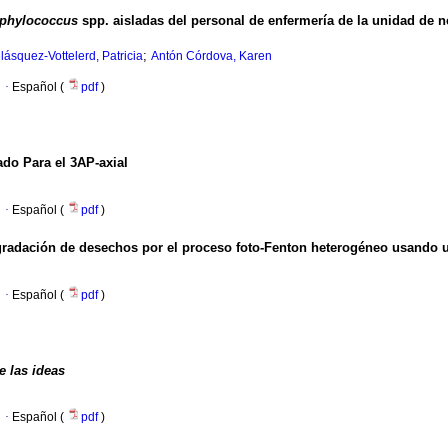
aphylococcus
spp. aisladas del personal de enfermería de la unidad de neo
;
lásquez-Vottelerd, Patricia
Antón Córdova, Karen
·
Español (
pdf
)
do Para el 3AP-axial
·
Español (
pdf
)
gradación de desechos por el proceso foto-Fenton heterogéneo usando 
·
Español (
pdf
)
e las ideas
·
Español (
pdf
)