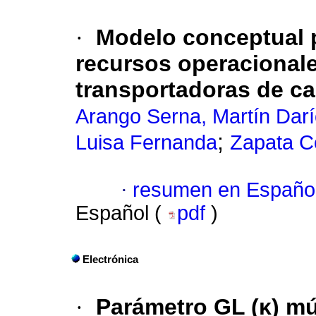
·
Modelo conceptual p
recursos operacional
transportadoras de ca
Arango Serna, Martín Dar
;
Luisa Fernanda
Zapata Co
·
resumen en Españo
Español (
pdf
)
Electrónica
·
Parámetro GL (κ) mú