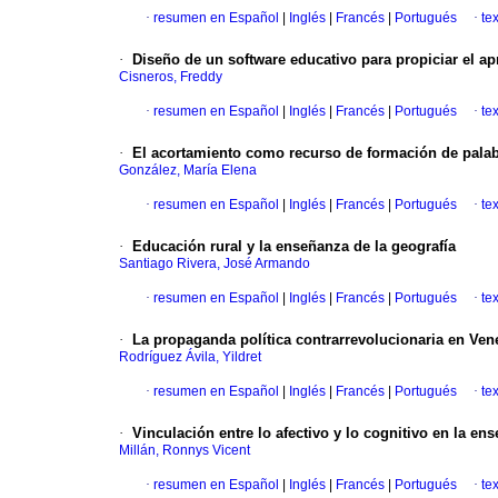
·
resumen en Español
|
Inglés
|
Francés
|
Portugués
·
te
·
Diseño de un software educativo para propiciar el ap
Cisneros, Freddy
·
resumen en Español
|
Inglés
|
Francés
|
Portugués
·
te
·
El acortamiento como recurso de formación de palabr
González, María Elena
·
resumen en Español
|
Inglés
|
Francés
|
Portugués
·
te
·
Educación rural y la enseñanza de la geografía
Santiago Rivera, José Armando
·
resumen en Español
|
Inglés
|
Francés
|
Portugués
·
te
·
La propaganda política contrarrevolucionaria en Vene
Rodríguez Ávila, Yildret
·
resumen en Español
|
Inglés
|
Francés
|
Portugués
·
te
·
Vinculación entre lo afectivo y lo cognitivo en la en
Millán, Ronnys Vicent
·
resumen en Español
|
Inglés
|
Francés
|
Portugués
·
te