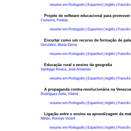
·
resumo em Português
|
Espanhol
|
Inglês
|
Francês
·
Projeto de software educacional para promover 
Cisneros, Freddy
·
resumo em Português
|
Espanhol
|
Inglês
|
Francês
·
Encurtar como um recurso de formação de pala
González, María Elena
·
resumo em Português
|
Espanhol
|
Inglês
|
Francês
·
Educação rural e ensino da geografia
Santiago Rivera, José Armando
·
resumo em Português
|
Espanhol
|
Inglês
|
Francês
·
A propaganda contra-revolucionária na Venezuel
Rodríguez Ávila, Yildret
·
resumo em Português
|
Espanhol
|
Inglês
|
Francês
·
Ligação entre o ensino ea aprendizagem da mate
Millán, Ronnys Vicent
·
resumo em Português
|
Espanhol
|
Inglês
|
Francês