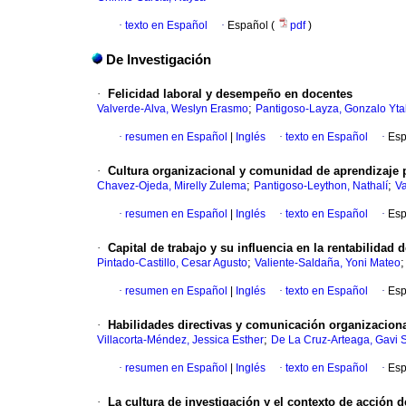
·
texto en Español
·
Español (
pdf
)
De Investigación
·
Felicidad laboral y desempeño en docentes
;
Valverde-Alva, Weslyn Erasmo
Pantigoso-Layza, Gonzalo Yta
·
resumen en Español
|
Inglés
·
texto en Español
·
Esp
·
Cultura organizacional y comunidad de aprendizaje 
;
;
Chavez-Ojeda, Mirelly Zulema
Pantigoso-Leython, Nathalí
Va
·
resumen en Español
|
Inglés
·
texto en Español
·
Esp
·
Capital de trabajo y su influencia en la rentabilidad
;
Pintado-Castillo, Cesar Agusto
Valiente-Saldaña, Yoni Mateo
·
resumen en Español
|
Inglés
·
texto en Español
·
Esp
·
Habilidades directivas y comunicación organizacional
;
Villacorta-Méndez, Jessica Esther
De La Cruz-Arteaga, Gavi 
·
resumen en Español
|
Inglés
·
texto en Español
·
Esp
·
La cultura de investigación y el contexto de acción d