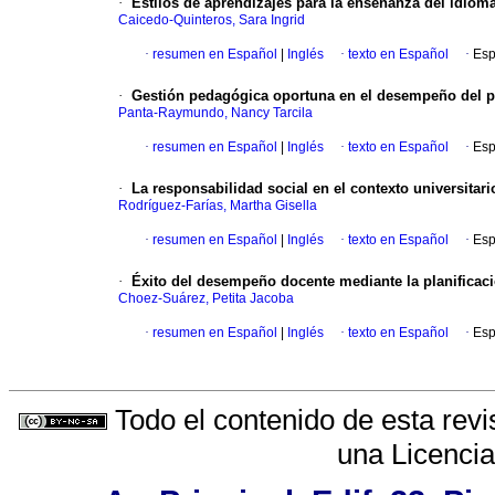
·
Estilos de aprendizajes para la enseñanza del idiom
Caicedo-Quinteros, Sara Ingrid
·
resumen en Español
|
Inglés
·
texto en Español
·
Esp
·
Gestión pedagógica oportuna en el desempeño del p
Panta-Raymundo, Nancy Tarcila
·
resumen en Español
|
Inglés
·
texto en Español
·
Esp
·
La responsabilidad social en el contexto universitar
Rodríguez-Farías, Martha Gisella
·
resumen en Español
|
Inglés
·
texto en Español
·
Esp
·
Éxito del desempeño docente mediante la planificaci
Choez-Suárez, Petita Jacoba
·
resumen en Español
|
Inglés
·
texto en Español
·
Esp
Todo el contenido de esta revi
una
Licenci