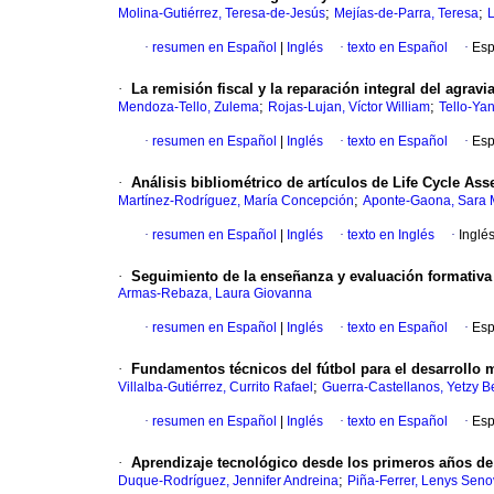
;
;
Molina-Gutiérrez, Teresa-de-Jesús
Mejías-de-Parra, Teresa
L
·
resumen en Español
|
Inglés
·
texto en Español
·
Esp
·
La remisión fiscal y la reparación integral del agravi
;
;
Mendoza-Tello, Zulema
Rojas-Lujan, Víctor William
Tello-Yan
·
resumen en Español
|
Inglés
·
texto en Español
·
Esp
·
Análisis bibliométrico de artículos de Life Cycle A
;
Martínez-Rodríguez, María Concepción
Aponte-Gaona, Sara 
·
resumen en Español
|
Inglés
·
texto en Inglés
·
Inglé
·
Seguimiento de la enseñanza y evaluación formativa
Armas-Rebaza, Laura Giovanna
·
resumen en Español
|
Inglés
·
texto en Español
·
Esp
·
Fundamentos técnicos del fútbol para el desarrollo 
;
Villalba-Gutiérrez, Currito Rafael
Guerra-Castellanos, Yetzy Be
·
resumen en Español
|
Inglés
·
texto en Español
·
Esp
·
Aprendizaje tecnológico desde los primeros años de es
;
Duque-Rodríguez, Jennifer Andreina
Piña-Ferrer, Lenys Seno