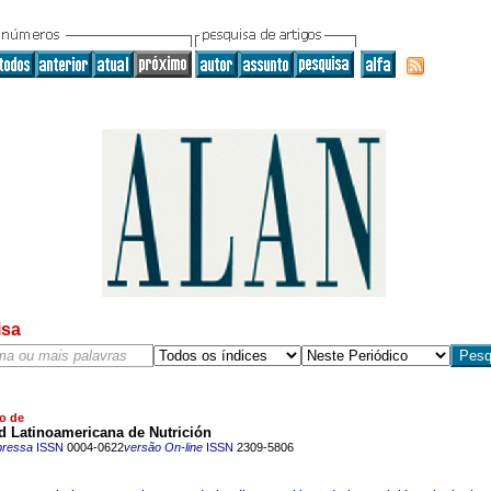
isa
o de
d Latinoamericana de Nutrición
pressa
ISSN
0004-0622
versão On-line
ISSN
2309-5806