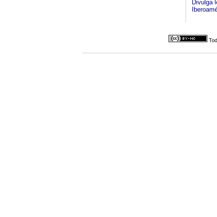
Divulga l
Iberoamé
Tod