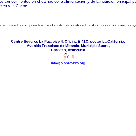
os conocimientos en el campo de la alimentación y de la nutrición principal p
rica y el Caribe
o o conteúdo deste periódico, exceto onde está identificado, está licenciado sob uma
Licenç
Centro Seguros La Paz, piso 4, Oficina E-41C, sector La California,
Avenida Francisco de Miranda, Municipio Sucre,
Caracas, Venezuela
info@alanrevista.org