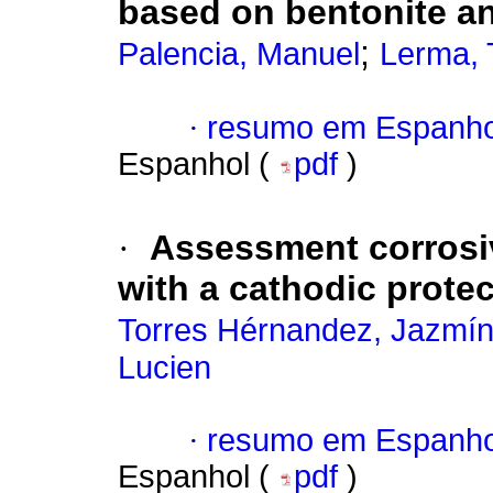
based on bentonite an
;
Palencia, Manuel
Lerma, 
·
resumo em Espanho
Espanhol (
pdf
)
·
Assessment corrosivi
with a cathodic prote
Torres Hérnandez, Jazmín
Lucien
·
resumo em Espanho
Espanhol (
pdf
)