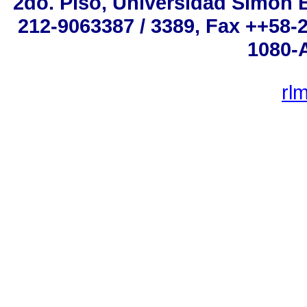
2do. Piso, Universidad Simón Bo
212-9063387 / 3389, Fax ++58-
1080-A
rl