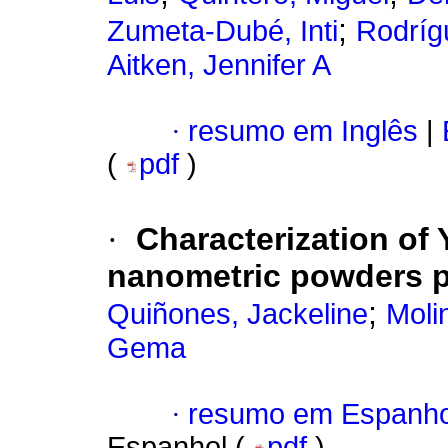
;
Zumeta-Dubé, Inti
Rodríg
Aitken, Jennifer A
·
resumo em Inglês
|
(
pdf
)
·
Characterization of 
nanometric powders 
;
Quiñones, Jackeline
Moli
Gema
·
resumo em Espanho
Espanhol (
pdf
)