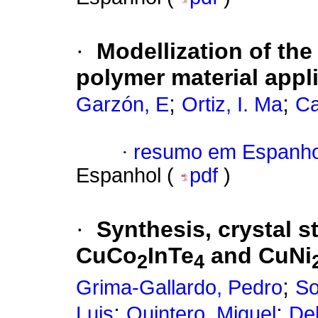
·
Modellization of the
polymer material appl
;
;
Garzón, E
Ortiz, I. Ma
Ca
·
resumo em Espanho
Espanhol (
pdf
)
·
Synthesis, crystal s
CuCo
InTe
and CuNi
2
4
;
Grima-Gallardo, Pedro
So
;
;
Luis
Quintero, Miguel
De