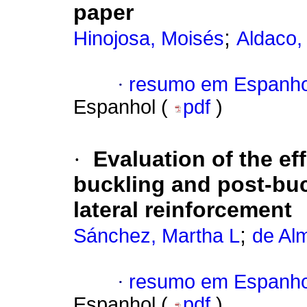
paper
;
Hinojosa, Moisés
Aldaco,
·
resumo em Espanho
Espanhol (
pdf
)
·
Evaluation of the ef
buckling and post-buc
lateral reinforcement
;
Sánchez, Martha L
de Alm
·
resumo em Espanho
Espanhol (
pdf
)