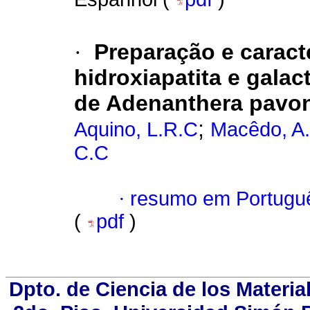
·
Preparação e caract
hidroxiapatita e gala
de Adenanthera pavon
;
Aquino, L.R.C
Macêdo, A
C.C
·
resumo em Portugu
(
pdf
)
Dpto. de Ciencia de los Materia