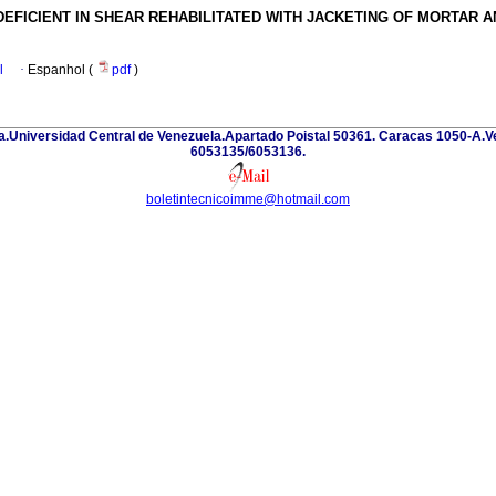
FICIENT IN SHEAR REHABILITATED WITH JACKETING OF MORTAR 
l
·
Espanhol (
pdf
)
eria.Universidad Central de Venezuela.Apartado Poistal 50361. Caracas 1050-A
6053135/6053136.
boletintecnicoimme@hotmail.com