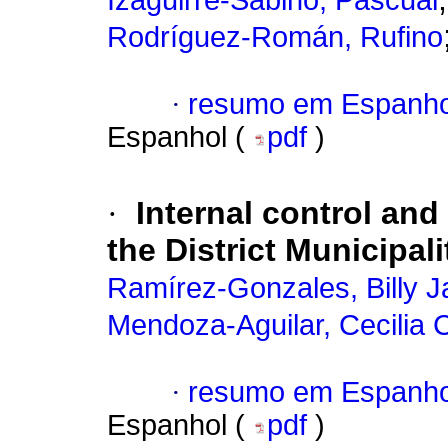
Izaguirre-Sabino, Pascual
Rodríguez-Román, Rufino
·
resumo em Espanho
Espanhol (
pdf
)
·
Internal control an
the District Municipal
Ramírez-Gonzales, Billy 
Mendoza-Aguilar, Cecilia 
·
resumo em Espanho
Espanhol (
pdf
)