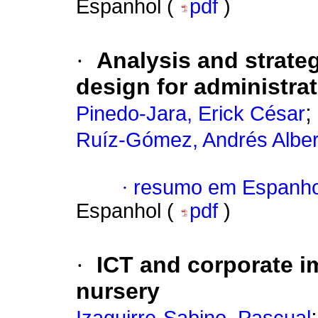
Espanhol (
pdf
)
·
Analysis and strateg
design for administr
;
Pinedo-Jara, Erick César
Ruíz-Gómez, Andrés Alber
·
resumo em Espanho
Espanhol (
pdf
)
·
ICT and corporate i
nursery