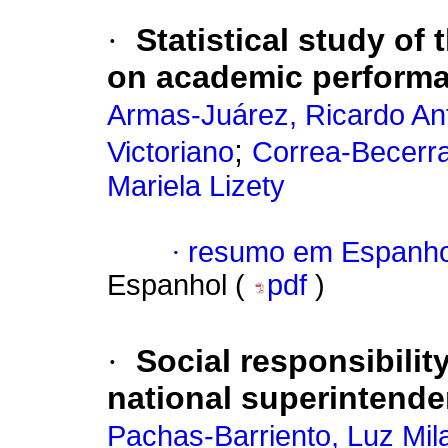
·
Statistical study of 
on academic perform
Armas-Juárez, Ricardo An
;
Victoriano
Correa-Becer
Mariela Lizety
·
resumo em Espanho
Espanhol (
pdf
)
·
Social responsibility
national superintende
Pachas-Barriento, Luz Mil