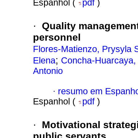
Espanhol (
pdf
)
·
Quality management 
personnel
Flores-Matienzo, Prysyla 
;
Elena
Concha-Huarcaya, 
Antonio
·
resumo em Espanho
Espanhol (
pdf
)
·
Motivational strateg
public servants