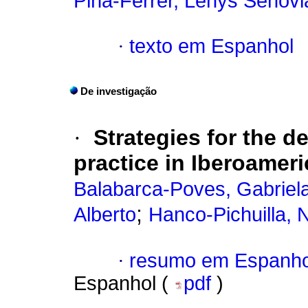
Piña-Ferrer, Lenys Senovi
·
texto em Espanhol
De investigação
·
Strategies for the d
practice in Iberoameri
Balabarca-Poves, Gabrie
;
Alberto
Hanco-Pichuilla, 
·
resumo em Espanho
Espanhol (
pdf
)