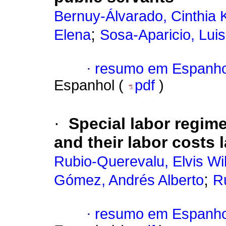
Bernuy-Álvarado, Cinthia 
;
Elena
Sosa-Aparicio, Luis
·
resumo em Espanho
Espanhol (
pdf
)
·
Special labor regim
and their labor costs 
Rubio-Querevalu, Elvis Wi
;
Gómez, Andrés Alberto
R
·
resumo em Espanho