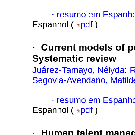
·
resumo em Espanho
Espanhol (
pdf
)
·
Current models of 
Systematic review
;
Juárez-Tamayo, Nélyda
R
Segovia-Avendaño, Matild
·
resumo em Espanho
Espanhol (
pdf
)
·
Human talent manag