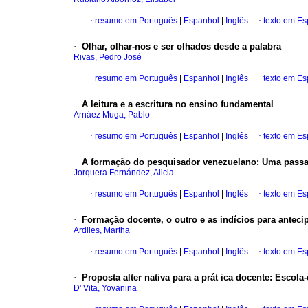
·
resumo em Português
|
Espanhol
|
Inglês
·
texto em E
·
Olhar, olhar-nos e ser olhados desde a palabra
Rivas, Pedro José
·
resumo em Português
|
Espanhol
|
Inglês
·
texto em E
·
A leitura e a escritura no ensino fundamental
Arnáez Muga, Pablo
·
resumo em Português
|
Espanhol
|
Inglês
·
texto em E
·
A formação do pesquisador venezuelano
:
Uma passa
Jorquera Fernández, Alicia
·
resumo em Português
|
Espanhol
|
Inglês
·
texto em E
·
Formação docente, o outro e as indícios para anteci
Ardiles, Martha
·
resumo em Português
|
Espanhol
|
Inglês
·
texto em E
·
Proposta alter nativa para a prát ica docente
:
Escola-
D' Vita, Yovanina