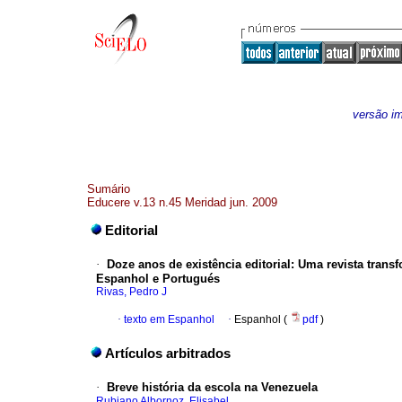
versão i
Sumário
Educere v.13 n.45 Meridad jun. 2009
Editorial
·
Doze anos de existência editorial
:
Uma revista trans
Espanhol e Portugués
Rivas, Pedro J
·
texto em Espanhol
·
Espanhol (
pdf
)
Artículos arbitrados
·
Breve história da escola na Venezuela
Rubiano Albornoz, Elisabel