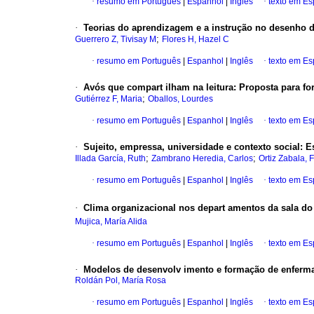
·
resumo em Português
|
Espanhol
|
Inglês
·
texto em E
·
Teorias do aprendizagem e a instrução no desenho de
;
Guerrero Z, Tivisay M
Flores H, Hazel C
·
resumo em Português
|
Espanhol
|
Inglês
·
texto em E
·
Avós que compart ilham na leitura
:
Proposta para form
;
Gutiérrez F, Maria
Oballos, Lourdes
·
resumo em Português
|
Espanhol
|
Inglês
·
texto em E
·
Sujeito, empressa, universidade e contexto social
:
E
;
;
Illada García, Ruth
Zambrano Heredia, Carlos
Ortiz Zabala, 
·
resumo em Português
|
Espanhol
|
Inglês
·
texto em E
·
Clima organizacional nos depart amentos da sala do 
Mujica, María Alida
·
resumo em Português
|
Espanhol
|
Inglês
·
texto em E
·
Modelos de desenvolv imento e formação de enferma
Roldán Pol, María Rosa
·
resumo em Português
|
Espanhol
|
Inglês
·
texto em E