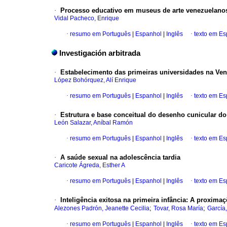
·
Processo educativo em museus de arte venezuelano
Vidal Pacheco, Enrique
·
resumo em Português
|
Espanhol
|
Inglês
·
texto em E
Investigación arbitrada
·
Estabelecimento das primeiras universidades na Vene
López Bohórquez, Alí Enrique
·
resumo em Português
|
Espanhol
|
Inglês
·
texto em E
·
Estrutura e base conceitual do desenho cunicular do
León Salazar, Aníbal Ramón
·
resumo em Português
|
Espanhol
|
Inglês
·
texto em E
·
A saúde sexual na adolescência tardia
Caricote Ágreda, Esther A
·
resumo em Português
|
Espanhol
|
Inglês
·
texto em E
·
Inteligência exitosa na primeira infância
:
A proximaçõ
;
;
Alezones Padrón, Jeanette Cecilia
Tovar, Rosa María
García
·
resumo em Português
|
Espanhol
|
Inglês
·
texto em E