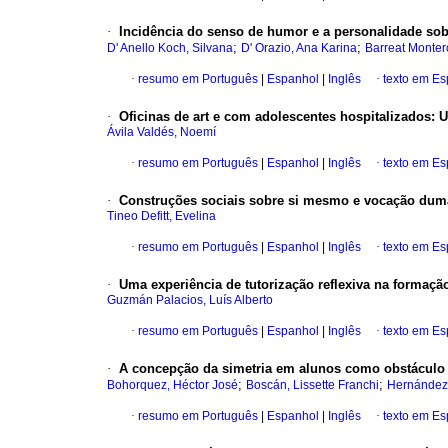
·
Incidência do senso de humor e a personalidade sob
;
;
D' Anello Koch, Silvana
D' Orazio, Ana Karina
Barreat Monter
·
resumo em Português
|
Espanhol
|
Inglês
·
texto em E
·
Oficinas de art e com adolescentes hospitalizados
:
U
Ávila Valdés, Noemí
·
resumo em Português
|
Espanhol
|
Inglês
·
texto em E
·
Construções sociais sobre si mesmo e vocação dum
Tineo Defitt, Evelina
·
resumo em Português
|
Espanhol
|
Inglês
·
texto em E
·
Uma experiência de tutorização reflexiva na formação
Guzmán Palacios, Luís Alberto
·
resumo em Português
|
Espanhol
|
Inglês
·
texto em E
·
A concepção da simetria em alunos como obstáculo 
;
;
Bohorquez, Héctor José
Boscán, Lissette Franchi
Hernández,
·
resumo em Português
|
Espanhol
|
Inglês
·
texto em E