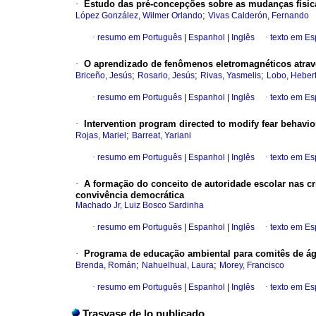
·
Estudo das pré-concepções sobre as mudanças físic
;
López González, Wilmer Orlando
Vivas Calderón, Fernando
·
resumo em Português
|
Espanhol
|
Inglês
·
texto em E
·
O aprendizado de fenômenos eletromagnéticos atravé
;
;
;
Briceño, Jesús
Rosario, Jesús
Rivas, Yasmelis
Lobo, Heber
·
resumo em Português
|
Espanhol
|
Inglês
·
texto em E
·
Intervention program directed to modify fear behavio
;
Rojas, Mariel
Barreat, Yariani
·
resumo em Português
|
Espanhol
|
Inglês
·
texto em E
·
A formação do conceito de autoridade escolar nas cri
convivência democrática
Machado Jr, Luiz Bosco Sardinha
·
resumo em Português
|
Espanhol
|
Inglês
·
texto em E
·
Programa de educação ambiental para comitês de águ
;
;
Brenda, Román
Nahuelhual, Laura
Morey, Francisco
·
resumo em Português
|
Espanhol
|
Inglês
·
texto em E
Trasvase de lo publicado